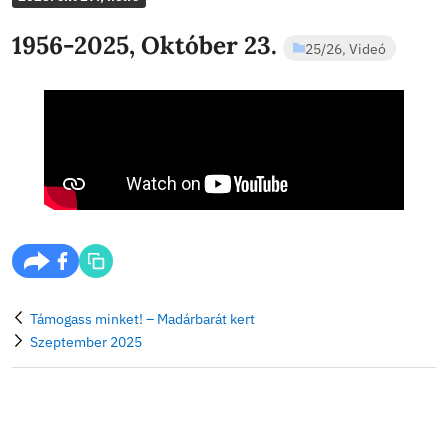
SASHEGYI
Bejegyzés
frissebb
ÁLTALÁNOS ISK
2025. okt 27., hétfő
1956-2025, Október 23.
25/26
,
V