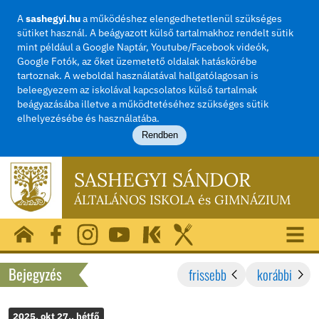
A
sashegyi.hu
a működéshez elengedhetetlenül szü
sütiket használ. A beágyazott külső tartalmakhoz rend
mint például a Google Naptár, Youtube/Facebook vide
Google Fotók, az őket üzemetető oldalak hatásköréb
tartoznak. A weboldal használatával hallgatólagosan i
beleegyezem az iskolával kapcsolatos külső tartalma
beágyazásába illetve a működtetéséhez szükséges sü
elhelyezésébe és használatába.
Rendben