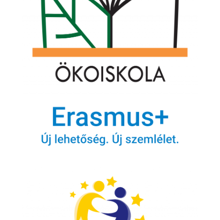
Legfrissebb híreink
Ulmi továbbképzés
ULM képzés
eTwinning project – to release
Life Skills Lab eTwinning Projekt
e-Safety