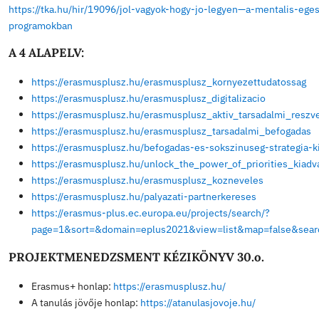
https://tka.hu/docs/palyazatok/eprp_eloadas180
https://erasmus-plus.ec.europa.eu/projects
https://erasmus-plus.ec.europa.eu/projects/sear
page=1&sort=&domain=eplus2021&view=list&ma
https://atanulasjovoje.hu
https://atanulasjovoje.hu/kiadvanyok_pedagogus
lepesrol-lepesre
https://atanulasjovoje.hu/nemzetkoziesites_lepe
https://atanulasjovoje.hu/megjelent-a-nemzetkoz
https://atanulasjovoje.hu/a_modszertani_otlettarr
https://tka.hu/hir/19180/a-fiatalok-kerdezhettek
https://europass.hu
https://europass.hu/europass/services/4
https://europass.hu/europass/docs/1
https://europass.hu/europass/docs/2