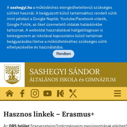
A
sashegyi.hu
a működéshez elengedhetetlenül szü
sütiket használ. A beágyazott külső tartalmakhoz rend
mint például a Google Naptár, Youtube/Facebook vide
Google Fotók, az őket üzemetető oldalak hatásköréb
tartoznak. A weboldal használatával hallgatólagosan i
beleegyezem az iskolával kapcsolatos külső tartalma
beágyazásába illetve a működtetéséhez szükséges sü
elhelyezésébe és használatába.
Rendben