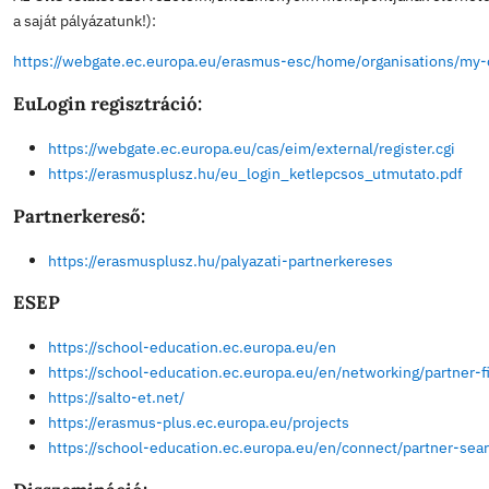
SASHEGYI
ÁLTALÁNOS ISK
Hasznos linkek – Erasmus+
Az
ORS felület
Szervezeteim/Intézményeim menüpontjá
a saját pályázatunk!):
https://webgate.ec.europa.eu/erasmus-esc/home/orga
EuLogin regisztráció
:
https://webgate.ec.europa.eu/cas/eim/external/re
https://erasmusplusz.hu/eu_login_ketlepcsos_ut
Partnerkereső
:
https://erasmusplusz.hu/palyazati-partnerkerese