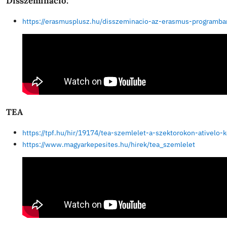
ESEP
https://school-education.ec.europa.eu/en
https://school-education.ec.europa.eu/en/networ
https://salto-et.net/
https://erasmus-plus.ec.europa.eu/projects
https://school-education.ec.europa.eu/en/connec
Disszemináció:
https://erasmusplusz.hu/disszeminacio-az-eras