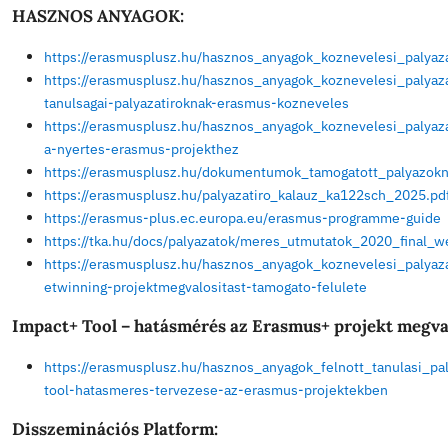
TEA
https://tpf.hu/hir/19174/tea-szemlelet-a-szekto
https://www.magyarkepesites.hu/hirek/tea_szeml
HASZNOS ANYAGOK:
https://erasmusplusz.hu/hasznos_anyagok_kozne
https://erasmusplusz.hu/hasznos_anyagok_kozne