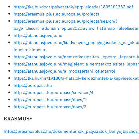
tanulsagai-palyazatiroknak-erasmus-kozneveles
https://erasmusplusz.hu/hasznos_anyagok_kozne
a-nyertes-erasmus-projekthez
https://erasmusplusz.hu/dokumentumok_tamogat
https://erasmusplusz.hu/palyazatiro_kalauz_ka1
https://erasmus-plus.ec.europa.eu/erasmus-pro
https://tka.hu/docs/palyazatok/meres_utmutatok
https://erasmusplusz.hu/hasznos_anyagok_kozne
etwinning-projektmegvalositast-tamogato-felule
Impact+ Tool – hatásmérés az Erasmus+ pr
https://erasmusplusz.hu/hasznos_anyagok_felnot
tool-hatasmeres-tervezese-az-erasmus-projekt
Disszeminációs Platform: