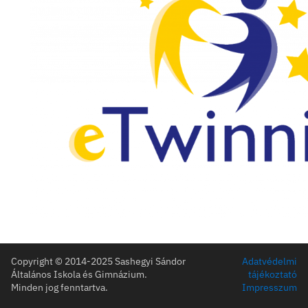
Ulmi továbbképzés
ULM képzés
eTwinning project – to release
Life Skills Lab eTwinning Projekt
e-Safety