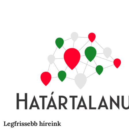
https://erasmusplusz.hu/palyazati-partnerkerese
https://erasmus-plus.ec.europa.eu/projects/sear
page=1&sort=&domain=eplus2021&view=list&ma
PROJEKTMENEDZSMENT KÉZIKÖNYV 30.
Erasmus+ honlap:
https://erasmusplusz.hu/
A tanulás jövője honlap:
https://atanulasjovoje.hu