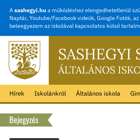
A
sashegyi.hu
a működéshez elengedhetetlenül szük
Naptár, Youtube/Facebook videók, Google Fotók, az 
beleegyezem az iskolával kapcsolatos külső tartal
SASHEGYI
ÁLTALÁNOS ISK
Hírek
Iskolánkról
Általános iskola
Gi
Bejegyzés