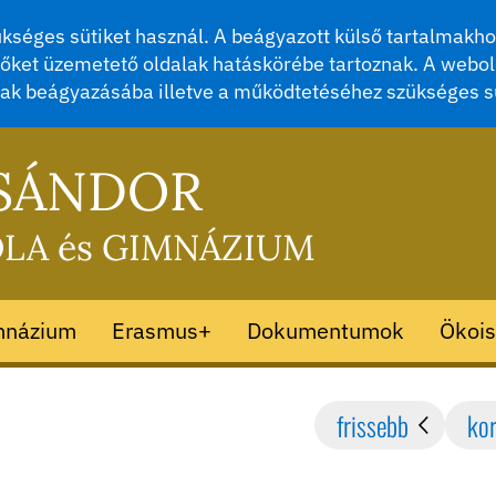
séges sütiket használ. A beágyazott külső tartalmakhoz
őket üzemetető oldalak hatáskörébe tartoznak. A webol
mak beágyazásába illetve a működtetéséhez szükséges s
 SÁNDOR
OLA és GIMNÁZIUM
mnázium
Erasmus+
Dokumentumok
Ökois
frissebb
ko