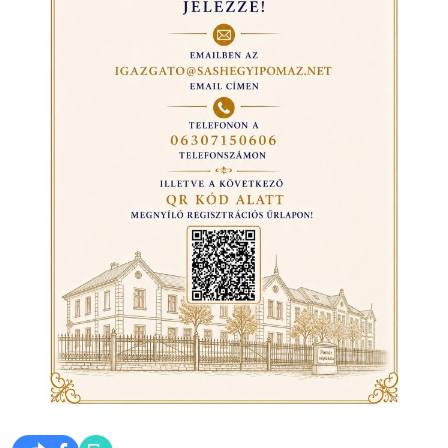
tartunk most!
Nagyon sokan voltak, akik munkájukkal segítették iskol
rövidebb-hosszabb időt eltöltve nálunk. Veletek együt
ez az intézmény, lett azzá, amit ma Sashegyiként ismer
Az évforduló kapcsán örömmel és szeretettel várunk m
nosztalgiázzunk együtt!
Az Öregdiákokról sem feledkezünk meg, folytatás köve
Kérjük jelezze résztvételi szándékát a
regisztrációs űr