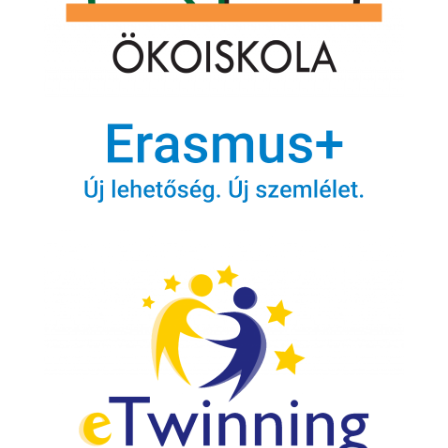
Reméljük, hogy a jövőben lesz erre lehetőségük! A hoz
látogató képviselőknek hála, azt már biztosan tudják, h
Eurodesk segítséget nyújthat számukra külföldi tanulás
lehetőségek, szakmai gyakorlatok és önkéntes progra
kiválasztásában is, így akár a pályaválasztásukban is fo
szerepet kaphat.