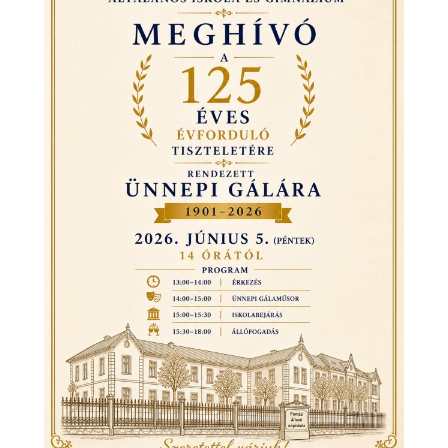
2026. máj 5., kedd
125 éves a Sashegyi – Meghív