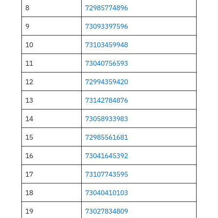
Egyeztetett felvételi jegyzék 
25/26
,
Felvételi
Az alábbiakban közreadjuk az egyeztetett felvételi jegy
tanulók OM azonosítójával.
A felvételről és az elutasításról minden tanulónak hatá
állítunk ki, melyet elektronikusan küldünk el a szülő e
május 8-ig.