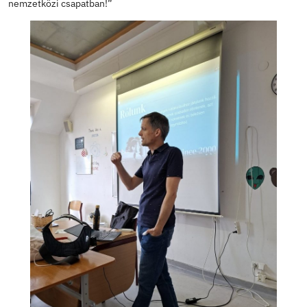
27
73041728833
28
73029049816
2026. ápr 15., szerda
„Élményalapú tanulás a
komfortzónán túl” (2. rész)
25/26
,
Erasmus+ beszámolók
A tavaszi szünet után sem tétlenkedtünk.
Komáromi T
Egyesek Ifjúsági Egyesület
képviseletében jött el hoz