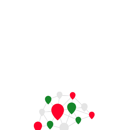
„Élményalapú tanulás a
komfortzónán túl”
25/26
,
Erasmus+ beszámolók
Március utolsó napján az Eurodesk munkatársai érkezt
iskolánkba, hogy bemutassák az általuk képviselt szerv
működését. Megtudtuk, hogy az Eurodesk egy európai i
információs hálózat, amelyet 1990-ben hoztak létre Sk
azzal a céllal, hogy segítse a fiatalokat az európai lehe
megismerésében. Elsősorban a 13–30 év közöttieket, v
velük foglalkozó szakembereket támogatja, hiszen meg
aktuális és ingyenes információkat nyújt számukra a tan
munkavállalási, önkéntes és mobilitási programokról. A
szorosan kapcsolódik az Európai Unió ifjúsági stratégiá
valamint az Erasmus+ programhoz, és jelenleg több mi
európai országban működik nemzeti és helyi informác