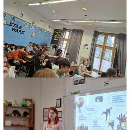
Bécsi kaland
25/26
,
Erasmus+