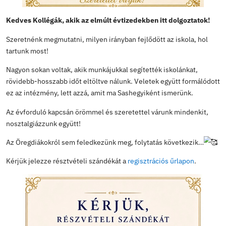
Kedves Kollégák, akik az elmúlt évtizedekben itt dol
Szeretnénk megmutatni, milyen irányban fejlődött az is