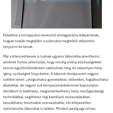
18
73040410103
19
73027834809
20
73056428234
21
73024733141
22
73011087370
23
73028166264
24
73118300727
25
73054142505
26
72977007193