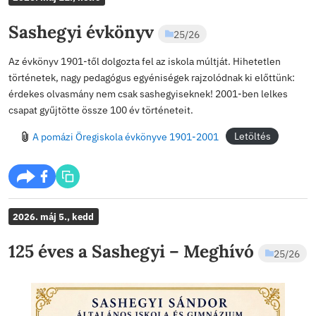
SASHEGYI
25/26
frissebb
ÁLTALÁNOS ISK
2026. máj 11., hétfő
Sashegyi évkönyv
25/26
Az évkönyv 1901-től dolgozta fel az iskola múltját. Hih
történetek, nagy pedagógus egyéniségek rajzolódnak ki
érdekes olvasmány nem csak sashegyiseknek! 2001-be
csapat gyűjtötte össze 100 év történeteit.
A pomázi Öregiskola évkönyve 1901-2001
Letö