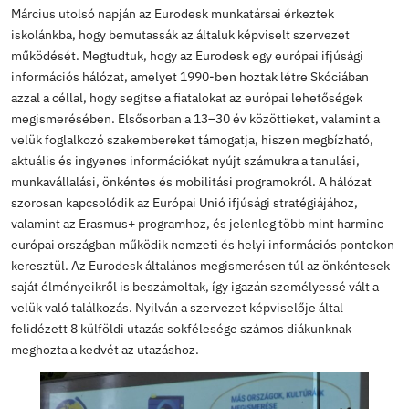
azonban alapvetően csak tanult angolt beszélnek a rész
még ez sem szabhat gátat annak, aki kevesebb angol tu
érkezik.