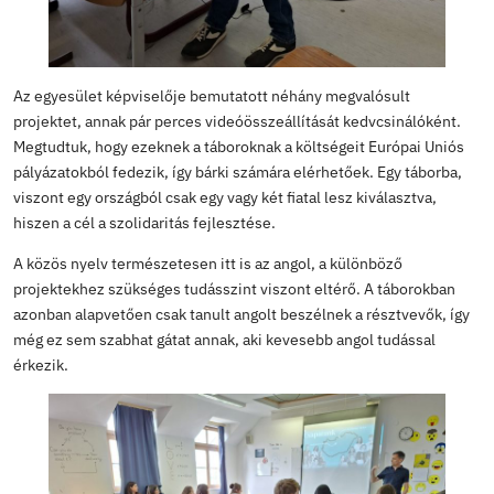
gimnazistáinknak kiscsoportos formában bemutassa, mit
valójában az
Önkéntesség
. Az egyesület tagja egy globá
hálózatnak, amihez több mint 60 szervezet csatlakozik
Ázsiából, Afrikából és Amerikából.