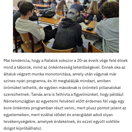
Előadónk a honlapjukon keresztül elmagyarázta diákjai
hogyan tudják megtalálni a számukra megfelelő időpont
helyszínt és témát.
Már a kilencedikesek is tudnak ugyanis táborokba jelen
amiknek fontos jellemzője, hogy mindig a helyi közöss
szoros együttműködésben valósulnak meg, és valamily
igény, szükséglet hívja életre. A táborok témája ezért 
sokféle lehet: „dolgozhatsz gyerekekkel, idősekkel, fo
állatokkal, de nagyon sok környezetvédelemmel kapcso
ökotábort is találhatsz, megismerkedhetsz helyi mező
technikákkal, segíthetsz régi kastélyok restaurálásában
beszállhatsz fesztiválok szervezésébe, sőt kifejezette
nyelvtanulós táborokat is találsz. Mindezt pedig egy sz