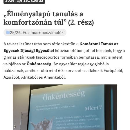
8
72985774896
9
73093397596
10
73103459948
11
73040756593
12
72994359420
13
73142784876
14
73058933983
15
72985561681
16
73041645392
17
73107743595