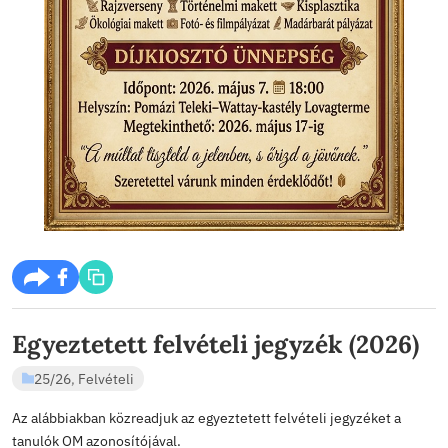
2026. ápr 27., hétfő
Kiállítás: Kreatív diák projek
25/26