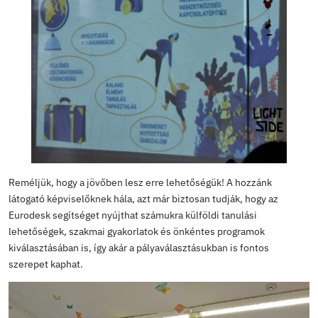
Mai tendencia, hogy a fiatalok sokszor a 20-as éveik vé
mind a táborok, mind az önkéntesség lehetőségével. E
általuk végzett munka monotonitása, amely után vágyn
színes nyári programra, és itt megtalálják mindazt, ami
örömüket lelhetik, de egyben másoknak is örömteli pil
szerezhetnek. Tamás arra is felhívta a figyelmünket, ho
Németországban az egyetemi felvételi előtt érdemes fé
évre önkéntes programban részt venni, mert plusz pont
egyetemeken, mert ezáltal idődet és energiádat adod o
tevékenységekre, amelyek érdekelnek, és ezzel együtt
dolgot kipróbálhatsz.