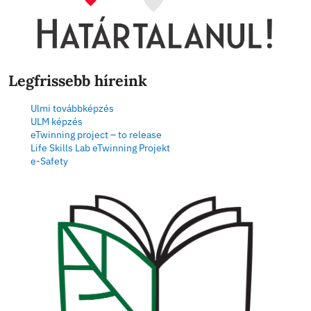
keresztül. Az Eurodesk általános megismerésen túl az
saját élményeikről is beszámoltak, így igazán személyes
velük való találkozás. Nyilván a szervezet képviselője ál
felidézett 8 külföldi utazás sokfélesége számos diáku
meghozta a kedvét az utazáshoz.