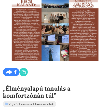
Az egyesület képviselője bemutatott néhány megvalós
projektet, annak pár perces videóösszeállítását kedvcs
Megtudtuk, hogy ezeknek a táboroknak a költségeit Eur
pályázatokból fedezik, így bárki számára elérhetőek. Eg
viszont egy országból csak egy vagy két fiatal lesz kivál
hiszen a cél a szolidaritás fejlesztése.
A közös nyelv természetesen itt is az angol, a különbö
projektekhez szükséges tudásszint viszont eltérő. A t