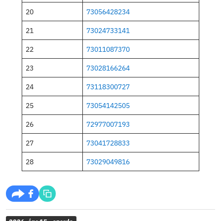
Tanulmányi terület kódja: 001, Emelt szintű angol ny
Sorszám
Oktatási azonosító
1
73124398871
2
72988326371
3
73062356319
4
72985558013
5
72985703651
6
73016514946
7
73021916273