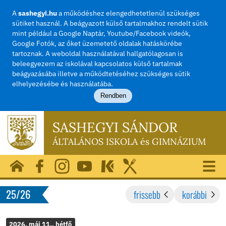
A
sashegyi.hu
a működéshez elengedhetetlenül szü
sütiket használ. A beágyazott külső tartalmakhoz rend
mint például a Google Naptár, Youtube/Facebook vide
Google Fotók, az őket üzemetető oldalak hatásköréb
tartoznak. A weboldal használatával hallgatólagosan i
beleegyezem az iskolával kapcsolatos külső tartalma
beágyazásába illetve a működtetéséhez szükséges sü
elhelyezésébe és használatába.
Rendben