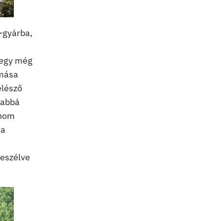
-gyárba,
 egy még
omása
elésző
sabbá
inom
 a
beszélve