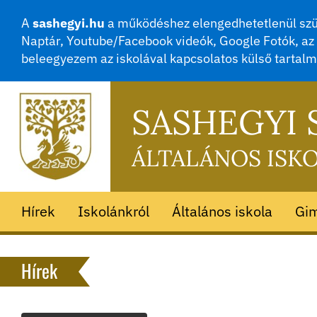
A
sashegyi.hu
a működéshez elengedhetetlenül szük
Naptár, Youtube/Facebook videók, Google Fotók, az 
beleegyezem az iskolával kapcsolatos külső tartal
SASHEGYI
ÁLTALÁNOS ISK
Hírek
Iskolánkról
Általános iskola
Gi
Hírek