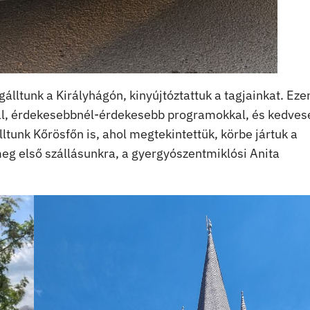
gálltunk a Királyhágón, kinyújtóztattuk a tagjainkat. Eze
kkal, érdekesebbnél-érdekesebb programokkal, és kedves
unk Kőrösfőn is, ahol megtekintettük, körbe jártuk a
eg első szállásunkra, a gyergyószentmiklósi Anita