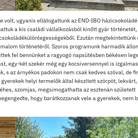
 volt, ugyanis ellátogattunk az END-IBO házicsokoládé
ttuk a kis családi vállalkozásból kinőtt gyár történetét,
 csokoládékülönlegességekből. Ezután megtekintettünk
a malom történetéről. Szoros programunk harmadik áll
ittek fel bennünket a ragyogó napsütésben békésen leg
ást, egy-két szekér még egy kocsiversennyel is izgalma
k, s az árnyékos padokon nem csak kedves szóval, de f
yerekek helyi termelők által készített szörpöt, lekvárt,
t éhes, szomjas, megsimogathatta az esztenán született
 megengedte, hogy barátkozzanak vele a gyerekek, nem 