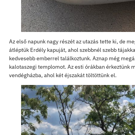
Az első napunk nagy részét az utazás tette ki, de me
átléptük Erdély kapuját, ahol szebbnél szebb tája
kedvesebb emberrel találkoztunk. Aznap még megállt
kalotaszegi templomot. Az esti órákban érkeztünk m
vendégházba, ahol két éjszakát töltöttünk el.