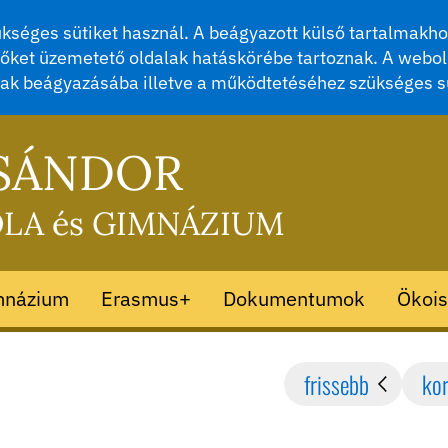
séges sütiket használ. A beágyazott külső tartalmakhoz
őket üzemetető oldalak hatáskörébe tartoznak. A webol
mak beágyazásába illetve a működtetéséhez szükséges s
 SÁNDOR
OLA és GIMNÁZIUM
mnázium
Erasmus+
Dokumentumok
Ökois
frissebb
ko