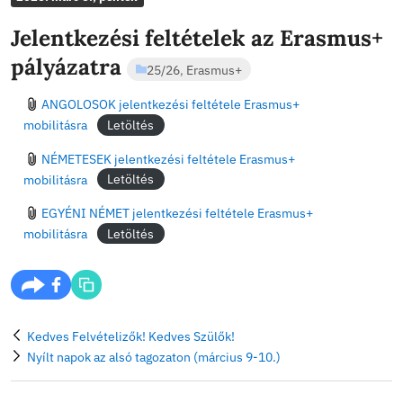
SASHEGYI
Bejegyzés
frissebb
ÁLTALÁNOS ISK
2026. márc 6., péntek
Jelentkezési feltételek az Er
pályázatra
25/26
,
Erasmus+
ANGOLOSOK jelentkezési feltétele Erasmus+
mobilitásra
Letöltés
NÉMETESEK jelentkezési feltétele Erasmus+
mobilitásra
Letöltés
EGYÉNI NÉMET jelentkezési feltétele Erasmus+
mobilitásra
Letöltés