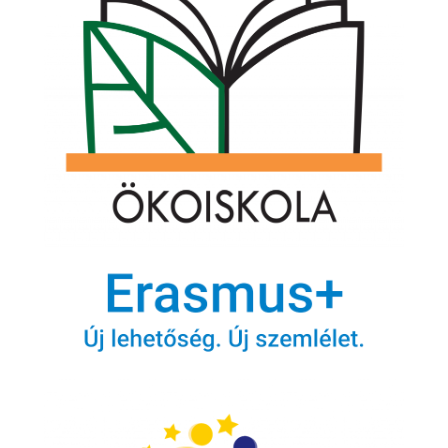
Legfrissebb híreink
Ulmi továbbképzés
ULM képzés
eTwinning project – to release
Life Skills Lab eTwinning Projekt
e-Safety