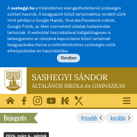
A
sashegyi.hu
a működéshez elengedhetetlenül szü
sütiket használ. A beágyazott külső tartalmakhoz rend
mint például a Google Naptár, Youtube/Facebook vide
Google Fotók, az őket üzemetető oldalak hatásköréb
tartoznak. A weboldal használatával hallgatólagosan i
beleegyezem az iskolával kapcsolatos külső tartalma
beágyazásába illetve a működtetéséhez szükséges sü
elhelyezésébe és használatába.
Rendben