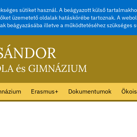
séges sütiket használ. A beágyazott külső tartalmakhoz
őket üzemetető oldalak hatáskörébe tartoznak. A webol
mak beágyazásába illetve a működtetéséhez szükséges s
 SÁNDOR
OLA és GIMNÁZIUM
mnázium
Erasmus+
Dokumentumok
Ökois