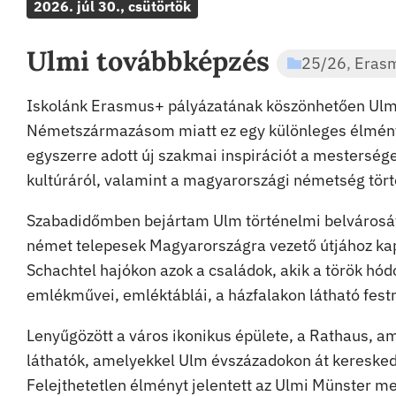
2026. júl 30., csütörtök
Ulmi továbbképzés
25/26
,
Eras
Iskolánk Erasmus+ pályázatának köszönhetően Ulm
Németszármazásom miatt ez egy különleges élmény 
egyszerre adott új szakmai inspirációt a mesterséges
kultúráról, valamint a magyarországi németség tört
Szabadidőmben bejártam Ulm történelmi belvárosát,
német telepesek Magyarországra vezető útjához kap
Schachtel hajókon azok a családok, akik a török hód
emlékművei, emléktáblái, a házfalakon látható fest
Lenyűgözött a város ikonikus épülete, a Rathaus, a
láthatók, amelyekkel Ulm évszázadokon át kereskede
Felejthetetlen élményt jelentett az Ulmi Münster m