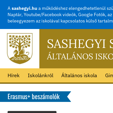
A
sashegyi.hu
a működéshez elengedhetetlenül szük
Naptár, Youtube/Facebook videók, Google Fotók, az 
beleegyezem az iskolával kapcsolatos külső tartal
SASHEGYI
ÁLTALÁNOS ISK
Hírek
Iskolánkról
Általános iskola
Gi
Erasmus+ beszámolók