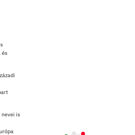
ás
l és
zázadi
part
 nevei is
Európa