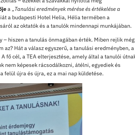
szólítás – ezekkel a szavakkal nyitotta meg
ője
a „
Tanulási eredmények mérése és értékelése a
át a budapesti Hotel Helia, Hélia termében a
sáról az oktatók és a tanulók mindennapi munkájában.
ony – hiszen a tanulás önmagában érték. Miben rejlik még
em az? Hát a válasz egyszerű, a tanulási eredményben, a
fő cél, a TEA elterjesztése, amely által a tanulói útna
ok nem képesek rácsodálkozni, átélni, egyediek és
felül újra és újra, ez a mai nap küldetése.