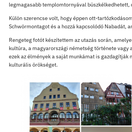
legmagasabb templomtornyával büszkélkedhetett, o
Külön szerencse volt, hogy éppen ott-tartózkodáso
Schwörmontagot és a hozzá kapcsolódó Nabadát, am
Rengeteg fotót készítettem az utazás során, amely
kultúra, a magyarországi németség története vagy 
ezek az élmények a saját munkámat is gazdagítják m
kulturális örökséget.