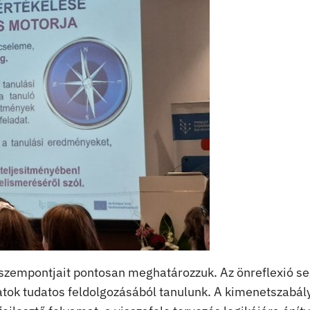
s szempontjait pontosan meghatározzuk. Az önreflexió seg
latok tudatos feldolgozásából tanulunk. A kimenetszabá