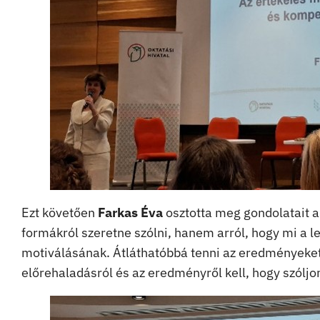
Ezt követően
Farkas Éva
osztotta meg gondolatait a
formákról szeretne szólni, hanem arról, hogy mi a l
motiválásának. Átláthatóbbá tenni az eredményeket, 
előrehaladásról és az eredményről kell, hogy szóljo