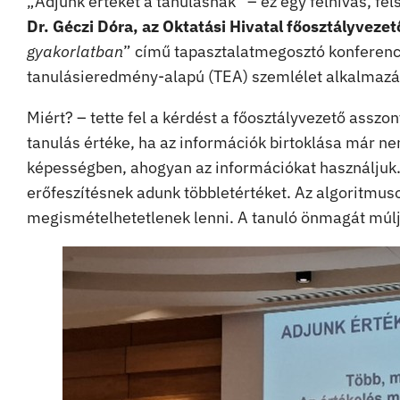
„Adjunk értéket a tanulásnak” – ez egy felhívás, fel
Dr. Géczi Dóra, az Oktatási Hivatal főosztályvezet
gyakorlatban
” című tapasztalatmegosztó konferenci
tanulásieredmény-alapú (TEA) szemlélet alkalmazá
Miért? – tette fel a kérdést a főosztályvezető assz
tanulás értéke, ha az információk birtoklása már n
képességben, ahogyan az információkat használjuk. A 
erőfeszítésnek adunk többletértéket. Az algoritmus
megismételhetetlenek lenni. A tanuló önmagát múlja 