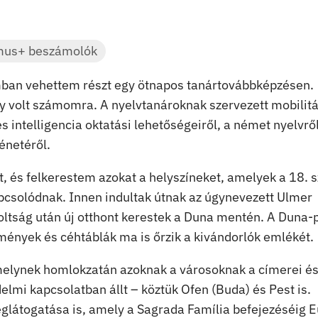
mus+ beszámolók
ban vehettem részt egy ötnapos tanártovábbképzésen.
volt számomra. A nyelvtanároknak szervezett mobilit
 intelligencia oktatási lehetőségeiről, a német nyelvrő
énetéről.
 és felkerestem azokat a helyszíneket, amelyek a 18. s
csolódnak. Innen indultak útnak az úgynevezett Ulmer
oltság után új otthont kerestek a Duna mentén. A Duna-
mények és céhtáblák ma is őrzik a kivándorlók emlékét.
melynek homlokzatán azoknak a városoknak a címerei és
lmi kapcsolatban állt – köztük Ofen (Buda) és Pest is.
eglátogatása is, amely a Sagrada Família befejezéséig 