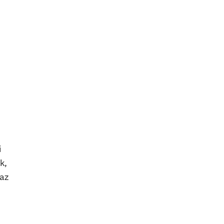
i
k,
 az