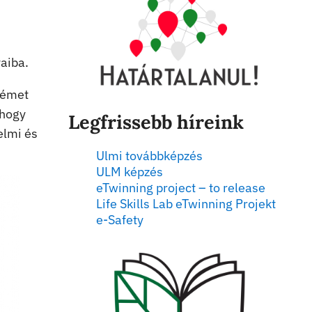
aiba.
német
 hogy
Legfrissebb híreink
elmi és
Ulmi továbbképzés
ULM képzés
eTwinning project – to release
Life Skills Lab eTwinning Projekt
e-Safety