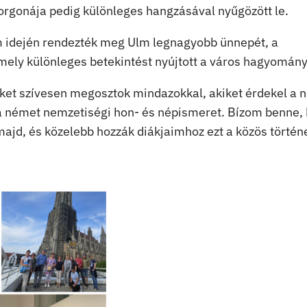
rgonája pedig különleges hangzásával nyűgözött le.
m idején rendezték meg Ulm legnagyobb ünnepét, a
ely különleges betekintést nyújtott a város hagyomány
eket szívesen megosztok mindazokkal, akiket érdekel a 
a német nemzetiségi hon- és népismeret. Bízom benne,
ajd, és közelebb hozzák diákjaimhoz ezt a közös történ