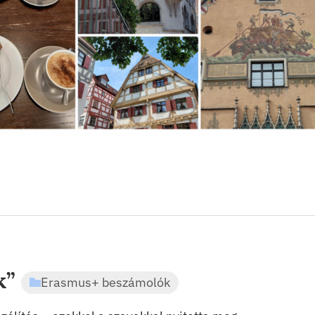
k”
Erasmus+ beszámolók