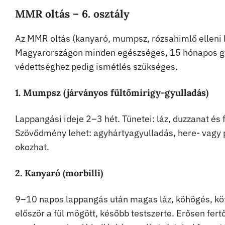
MMR oltás – 6. osztály
Az MMR oltás (kanyaró, mumpsz, rózsahimlő elleni k
Magyarországon minden egészséges, 15 hónapos gye
védettséghez pedig ismétlés szükséges.
1. Mumpsz (járványos fültőmirigy-gyulladás)
Lappangási ideje 2–3 hét. Tünetei: láz, duzzanat és f
Szövődmény lehet: agyhártyagyulladás, here- vagy 
okozhat.
2. Kanyaró (morbilli)
9–10 napos lappangás után magas láz, köhögés, köt
először a fül mögött, később testszerte. Erősen fert