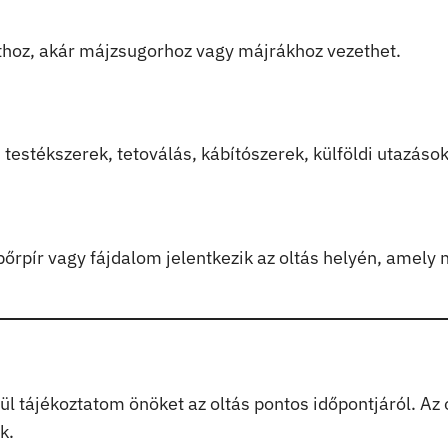
thoz, akár májzsugorhoz vagy májrákhoz vezethet.
 testékszerek, tetoválás, kábítószerek, külföldi utazások
 bőrpír vagy fájdalom jelentkezik az oltás helyén, amely
l tájékoztatom önöket az oltás pontos időpontjáról. Az 
k.