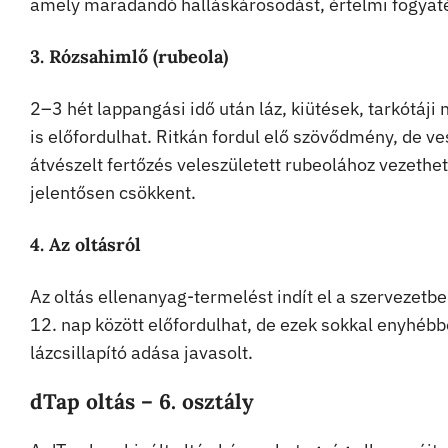
amely maradandó halláskárosodást, értelmi fogyaté
3. Rózsahimlő (rubeola)
2–3 hét lappangási idő után láz, kiütések, tarkótáji
is előfordulhat. Ritkán fordul elő szövődmény, de v
átvészelt fertőzés veleszületett rubeolához vezeth
jelentősen csökkent.
4. Az oltásról
Az oltás ellenanyag-termelést indít el a szervezetb
12. nap között előfordulhat, de ezek sokkal enyhéb
lázcsillapító adása javasolt.
dTap oltás – 6. osztály