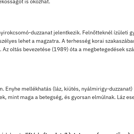
kosságot is okozhat.
 nyirokcsomó-duzzanat jelentkezik. Felnőtteknél ízületi g
eszélyes lehet a magzatra. A terhesség korai szakaszába
et. Az oltás bevezetése (1989) óta a megbetegedések s
en. Enyhe mellékhatás (láz, kiütés, nyálmirigy-duzzanat)
bek, mint maga a betegség, és gyorsan elmúlnak. Láz es