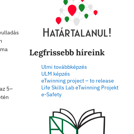
yulladás
n
záma
Legfrissebb híreink
Ulmi továbbképzés
ULM képzés
eTwinning project – to release
Life Skills Lab eTwinning Projekt
 az 5–
e-Safety
etén