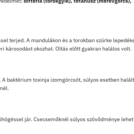
 védelmet:
diftéria (torokgyík), tetanusz (merevgörcs),
sel terjed. A mandulákon és a torokban szürke lepedéke
i károsodást okozhat. Oltás előtt gyakran halálos volt.
. A baktérium toxinja izomgörcsöt, súlyos esetben halál
nél.
öhögéssel jár. Csecsemőknél súlyos szövődménye lehet