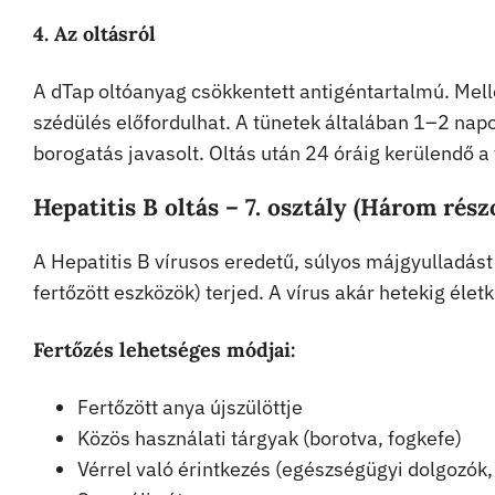
4. Az oltásról
A dTap oltóanyag csökkentett antigéntartalmú. Mell
szédülés előfordulhat. A tünetek általában 1–2 napo
borogatás javasolt. Oltás után 24 óráig kerülendő a 
Hepatitis B oltás – 7. osztály (Három rész
A Hepatitis B vírusos eredetű, súlyos májgyulladást
fertőzött eszközök) terjed. A vírus akár hetekig él
Fertőzés lehetséges módjai:
Fertőzött anya újszülöttje
Közös használati tárgyak (borotva, fogkefe)
Vérrel való érintkezés (egészségügyi dolgozók,