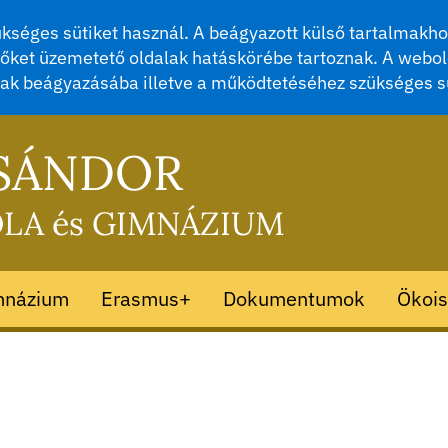
séges sütiket használ. A beágyazott külső tartalmakhoz
őket üzemetető oldalak hatáskörébe tartoznak. A webol
mak beágyazásába illetve a működtetéséhez szükséges s
 SÁNDOR
OLA és GIMNÁZIUM
mnázium
Erasmus+
Dokumentumok
Ökois