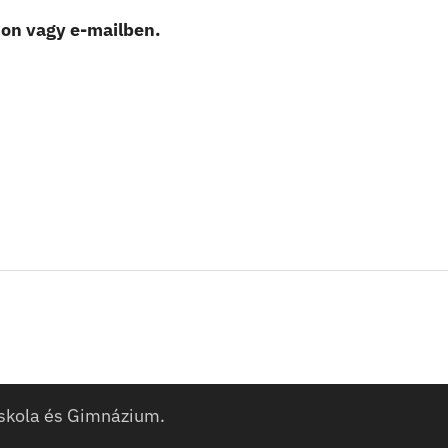
non vagy e-mailben.
skola és Gimnázium.