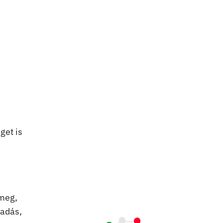
get is
 meg,
ladás,