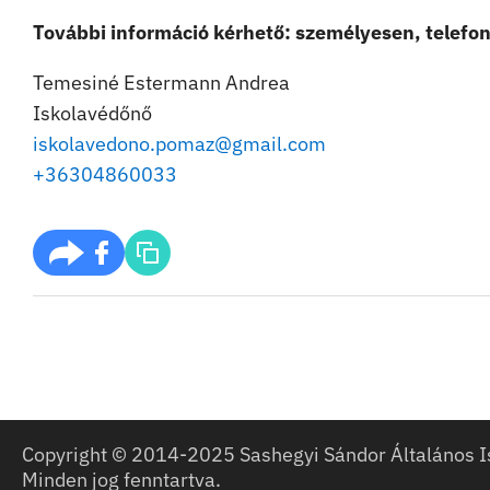
További információ kérhető: személyesen, telefo
Temesiné Estermann Andrea
Iskolavédőnő
iskolavedono.pomaz@gmail.com
+36304860033
Copyright © 2014-2025 Sashegyi Sándor Általános I
Minden jog fenntartva.