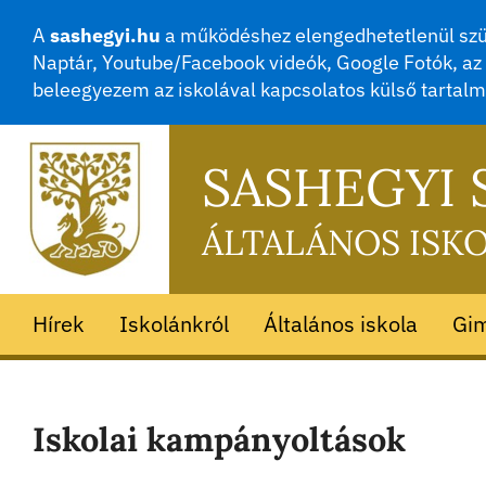
A
sashegyi.hu
a működéshez elengedhetetlenül szük
Naptár, Youtube/Facebook videók, Google Fotók, az 
beleegyezem az iskolával kapcsolatos külső tartal
SASHEGYI
ÁLTALÁNOS ISK
Hírek
Iskolánkról
Általános iskola
Gi
Iskolai kampányoltások