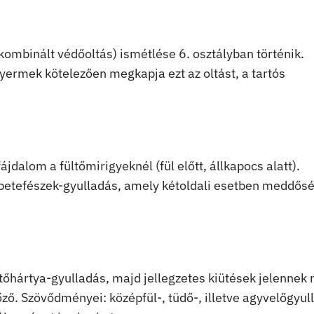
ombinált védőoltás) ismétlése 6. osztályban történik.
rmek kötelezően megkapja ezt az oltást, a tartós
ájdalom a fültőmirigyeknél (fül előtt, állkapocs alatt).
petefészek-gyulladás, amely kétoldali esetben meddősé
őhártya-gyulladás, majd jellegzetes kiütések jelennek
őző. Szövődményei: középfül-, tüdő-, illetve agyvelőgyul