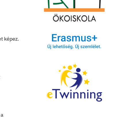
t képez.
t
 a