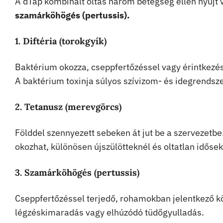
A dTap kombinált oltás három betegség ellen nyújt
szamárköhögés (pertussis).
1. Diftéria (torokgyík)
Baktérium okozza, cseppfertőzéssel vagy érintkezés
A baktérium toxinja súlyos szívizom- és idegrendszer
2. Tetanusz (merevgörcs)
Földdel szennyezett sebeken át jut be a szervezetbe
okozhat, különösen újszülötteknél és oltatlan idősek
3. Szamárköhögés (pertussis)
Cseppfertőzéssel terjedő, rohamokban jelentkező k
légzéskimaradás vagy elhúzódó tüdőgyulladás.