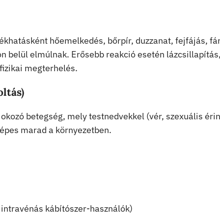
ékhatásként hőemelkedés, bőrpír, duzzanat, fejfájás, fá
n belül elmúlnak. Erősebb reakció esetén lázcsillapítás
fizikai megterhelés.
oltás)
 okozó betegség, mely testnedvekkel (vér, szexuális éri
etképes marad a környezetben.
 intravénás kábítószer-használók)