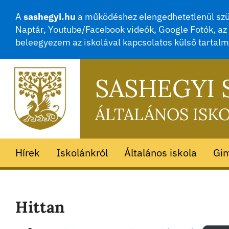
A
sashegyi.hu
a működéshez elengedhetetlenül szük
Naptár, Youtube/Facebook videók, Google Fotók, az 
beleegyezem az iskolával kapcsolatos külső tartal
SASHEGYI
ÁLTALÁNOS ISK
Hírek
Iskolánkról
Általános iskola
Gi
Hittan