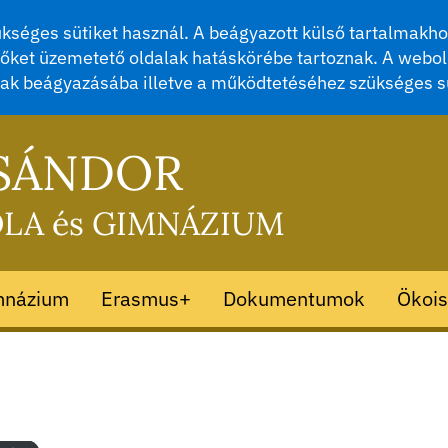
séges sütiket használ. A beágyazott külső tartalmakhoz
őket üzemetető oldalak hatáskörébe tartoznak. A webol
mak beágyazásába illetve a működtetéséhez szükséges s
 SÁNDOR
OLA és GIMNÁZIUM
mnázium
Erasmus+
Dokumentumok
Ökois