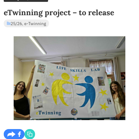
SASHEGYI
e-Twinning
ÁLTALÁNOS ISK
2026. júl 4., szombat
eTwinning project – to releas
25/26
,
e-Twinning