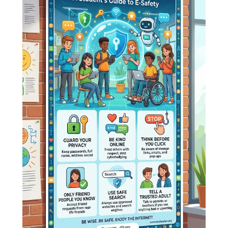
Life Skills Lab eTwinning Projekt munkamegosztá
06
Letöltés
STUDENT TASK SHEET
Letöltés
e-Safety
25/26
,
e-Twinning