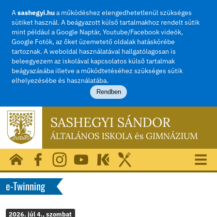
A
sashegyi.hu
a működéshez elengedhetetlenül szü
sütiket használ. A beágyazott külső tartalmakhoz rend
mint például a Google Naptár, Youtube/Facebook vide
Google Fotók, az őket üzemetető oldalak hatásköréb
tartoznak. A weboldal használatával hallgatólagosan i
beleegyezem az iskolával kapcsolatos külső tartalma
beágyazásába illetve a működtetéséhez szükséges sü
elhelyezésébe és használatába.
Rendben