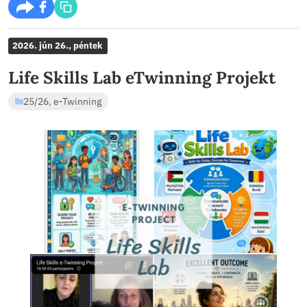
ULM képzés
25/26
,
Erasmus+
Ulm-kepzes-2026-07-13
Letöltés
2026. júl 4., szombat
eTwinning project – to releas
25/26
,
e-Twinning