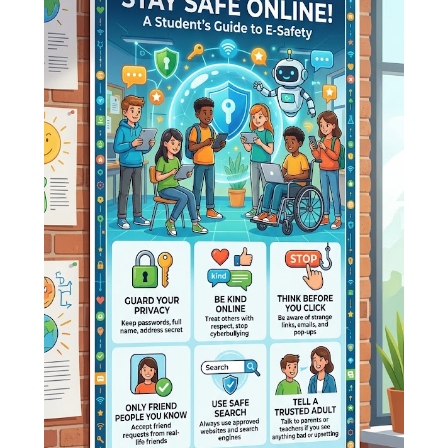
Life Skills Lab eTwinning Pro
25/26
,
e-Twinning