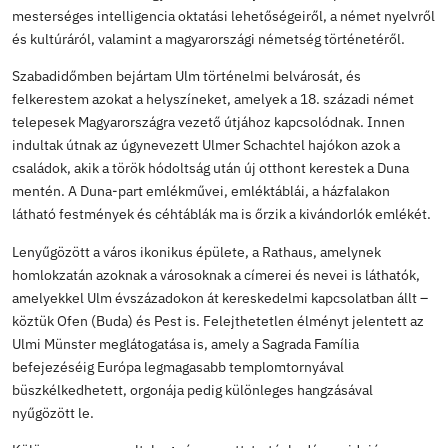
2026. júl 30., csütörtök
Ulmi továbbképzés
25/26
,
Erasmus+ beszámolók
Iskolánk Erasmus+ pályázatának köszönhetően Ulmba
részt egy ötnapos tanártovábbképzésen. Németszárma
ez egy különleges élmény volt számomra. A nyelvtanár
szervezett mobilitás egyszerre adott új szakmai inspirá
mesterséges intelligencia oktatási lehetőségeiről, a n
és kultúráról, valamint a magyarországi németség törté
Szabadidőmben bejártam Ulm történelmi belvárosát, é