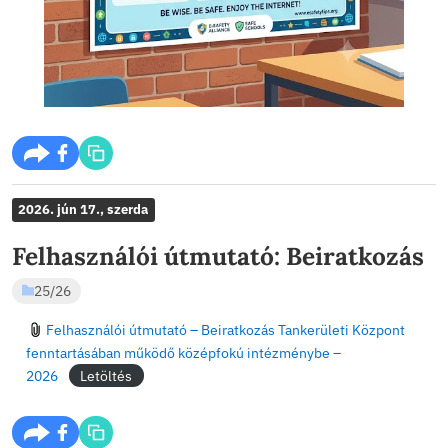
Life Skills Lab eTwinning Projekt munkamegosztá
06
Letöltés
STUDENT TASK SHEET
Letöltés
e-Safety
25/26
,
e-Twinning