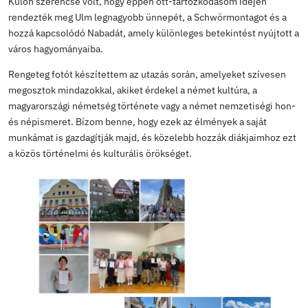
felkerestem azokat a helyszíneket, amelyek a 18. száz
telepesek Magyarországra vezető útjához kapcsolódnak
indultak útnak az úgynevezett Ulmer Schachtel hajókon
családok, akik a török hódoltság után új otthont kerest
mentén. A Duna-part emlékművei, emléktáblái, a házfa
látható festmények és céhtáblák ma is őrzik a kivándor
Lenyűgözött a város ikonikus épülete, a Rathaus, amel
homlokzatán azoknak a városoknak a címerei és nevei is
amelyekkel Ulm évszázadokon át kereskedelmi kapcsola
köztük Ofen (Buda) és Pest is. Felejthetetlen élményt j
Ulmi Münster meglátogatása is, amely a Sagrada Famíli
befejezéséig Európa legmagasabb templomtornyával
büszkélkedhetett, orgonája pedig különleges hangzásá
nyűgözött le.