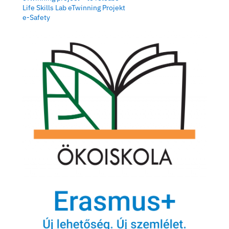
2026. jún 17., szerda
Felhasználói útmutató: Beira
25/26
Felhasználói útmutató – Beiratkozás Tankerületi
fenntartásában működő középfokú intézménybe –
2026
Letöltés
korábbi