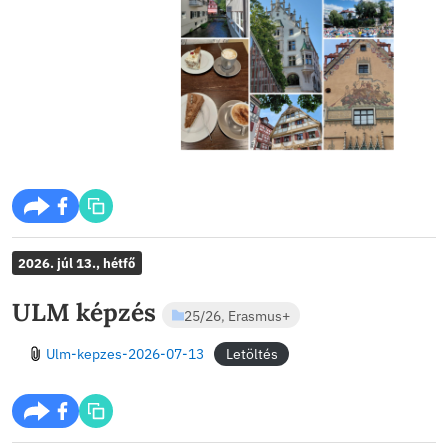
Külön szerencse volt, hogy éppen ott-tartózkodásom i
rendezték meg Ulm legnagyobb ünnepét, a Schwörmont
hozzá kapcsolódó Nabadát, amely különleges betekintés
város hagyományaiba.
Rengeteg fotót készítettem az utazás során, amelyeket
megosztok mindazokkal, akiket érdekel a német kultúra
magyarországi németség története vagy a német nemze
és népismeret. Bízom benne, hogy ezek az élmények a 
munkámat is gazdagítják majd, és közelebb hozzák diá
a közös történelmi és kulturális örökséget.