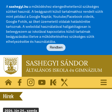
A
sashegyi.hu
a működéshez elengedhetetlenül szü
sütiket használ. A beágyazott külső tartalmakhoz rend
mint például a Google Naptár, Youtube/Facebook vide
Google Fotók, az őket üzemetető oldalak hatásköréb
tartoznak. A weboldal használatával hallgatólagosan i
beleegyezem az iskolával kapcsolatos külső tartalma
beágyazásába illetve a működtetéséhez szükséges sü
elhelyezésébe és használatába.
Rendben