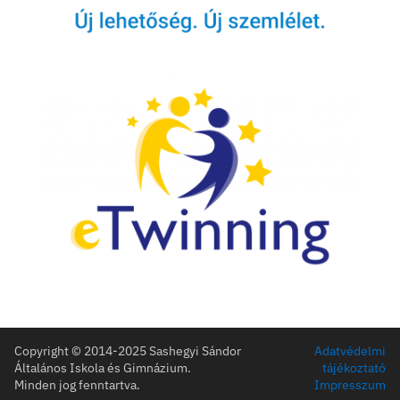
Legfrissebb híreink
Ulmi továbbképzés
ULM képzés
eTwinning project – to release
Life Skills Lab eTwinning Projekt
e-Safety