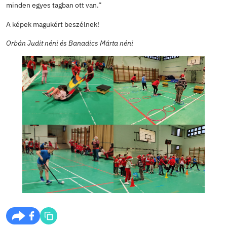
még „kéménybe” ajándék dobás, rénszarvasként akadál
és hógolyó görgetés floorball ütővel.
A Vándor Manó tulajdonosa egy évre az 1-2. évfolyamon
osztály, a 3-4. évfolyamon a 4. a osztály!
Gratulálunk nekik és minden lelkes résztvevőnek! Hajrá 
„A győzelem pillanat, a közös játék emlék. A csapat igaz
minden egyes tagban ott van.”
A képek magukért beszélnek!
Orbán Judit néni és Banadics Márta néni