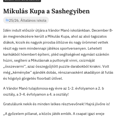
SASHEGYI
Bejegyzés
frissebb
ÁLTALÁNOS ISK
2025. dec 10., szerda
Mikulás Kupa a Sashegyiben
25/26
,
Általános iskola
Idén indult először útjára a Vándor Manó iskolánkban.
án megrendezésre került a Mikulás Kupa, ahol az alsó t
diákok, kicsik és nagyok pirosba öltözve és nagy örömm
részt egy nem mindennapi játékos sportversenyen. Leh
karikákból hóembert építeni, pléd segítségével egymá
húzni, segíteni a Mikulásnak a puttonyát vinni, csizmájá
„összevarrni”, azaz összegyűjtött puzzle darabokból kir