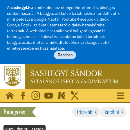
A
sashegyi.hu
a működéshez elengedhetetlenül szü
sütiket használ. A beágyazott külső tartalmakhoz rend
mint például a Google Naptár, Youtube/Facebook vide
Google Fotók, az őket üzemetető oldalak hatásköréb
tartoznak. A weboldal használatával hallgatólagosan i
beleegyezem az iskolával kapcsolatos külső tartalma
beágyazásába illetve a működtetéséhez szükséges sü
elhelyezésébe és használatába.
Rendben