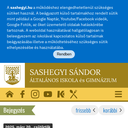
A
sashegyi.hu
a működéshez elengedhetetlenül szü
sütiket használ. A beágyazott külső tartalmakhoz rend
mint például a Google Naptár, Youtube/Facebook vide
Google Fotók, az őket üzemetető oldalak hatásköréb
tartoznak. A weboldal használatával hallgatólagosan i
beleegyezem az iskolával kapcsolatos külső tartalma
beágyazásába illetve a működtetéséhez szükséges sü
elhelyezésébe és használatába.
Rendben