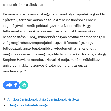
szellemi tőke előtt.
A történeti bevezető után az előadó rátért arra a kérdés
mindenkit foglalkoztat, csak valahogy senki sem meri 
nehogy tanulatlannak tűnjön: hogy mit is csinálnak tu
a tudósok a CERN-ben? Elmesélte, hogy egy különlege
technikának köszönhetően a központban képesek arra,
elektromosság segítségével először lineáris gyorsítássa
protonok sebességét, majd egy proton szinkrotron kör
tovább fokozzák azt, hogy egy 7 km-es körben keringe
jobban felgyorsuljanak a részecskék, amiket végül 4 ny
a 27 km hosszúságú szupravezetős hadronütköztetőbe 
ahol az egymásnak ütköző nyalábok a lehető legnagyob
energiaszintet érik el miközben különböző detektorok v
folyamat hatását. Elképesztő, hogy mindez a föld alatt z
Blanc közelében, és a felszínen járók talán nem is sejti