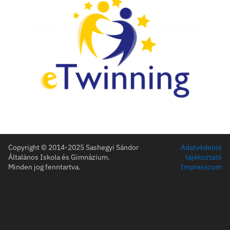
Legfrissebb híreink
Ulmi továbbképzés
ULM képzés
eTwinning project – to release
Life Skills Lab eTwinning Projekt
e-Safety