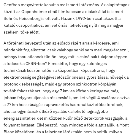
tanárnő a CERN létrejöttéről és működéséről beszélt a
Gimnázium tanulóinak. Elmondta, hogy az 1949-ben
megfogalmazódó gondolat, miszerint a fizikusoknak sz
egy olyan európai központra, ahol összefogva, együtt 
az emberiség jövője érdekében 1952-ben öltött testet,
Genfben megnyitotta kapuit a ma ismert intézmény. Az 
között az Oppenheimer című film kapcsán a diákok által
Bohr és Heisenberg is ott volt. Hazánk 1992-ben csatla
kutatók csoportjához, amivel óriási lehetőség nyílt me