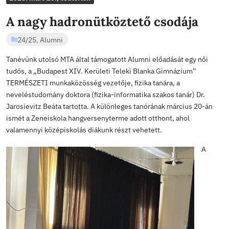
SASHEGYI
Bejegyzés
frissebb
ÁLTALÁNOS ISK
2025. márc 20., csütörtök
A nagy hadronütköztető csod
24/25
,
Alumni
Tanévünk utolsó MTA által támogatott Alumni előadását
tudós, a „Budapest XIV. Kerületi Teleki Blanka Gimnáz
TERMÉSZETI munkaközösség vezetője, fizika tanára, a
neveléstudomány doktora (fizika-informatika szakos tan
Jarosievitz Beáta tartotta. A különleges tanórának már
ismét a Zeneiskola hangversenyterme adott otthont, ah
valamennyi középiskolás diákunk részt vehetett.