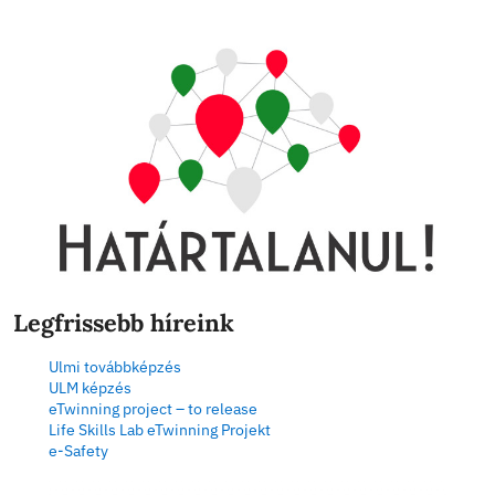
A háború mindenek atyja és mindenek királya?
Ideiglenes felvételi rangsor