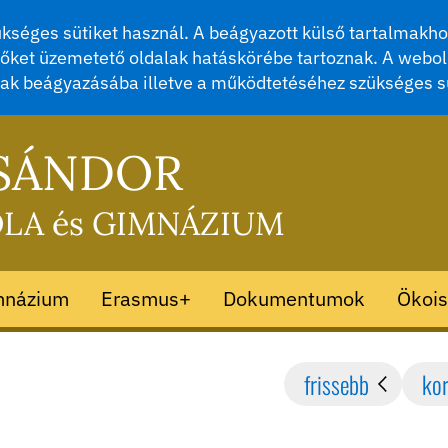
séges sütiket használ. A beágyazott külső tartalmakhoz
őket üzemetető oldalak hatáskörébe tartoznak. A webol
mak beágyazásába illetve a működtetéséhez szükséges s
 SÁNDOR
OLA és GIMNÁZIUM
mnázium
Erasmus+
Dokumentumok
Ökois
frissebb
ko