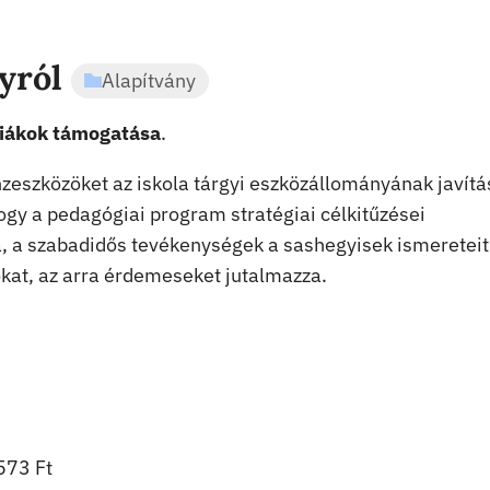
nyról
Alapítvány
diákok támogatása
.
nzeszközöket az iskola tárgyi eszközállományának javítá
hogy a pedagógiai program stratégiai célkitűzései
a, a szabadidős tevékenységek a sashegyisek ismereteit
ókat, az arra érdemeseket jutalmazza.
573 Ft