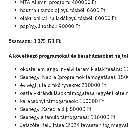
MTA Alumni program: 400000 Ft
használt sütőolaj gyűjtésből: 6600 Ft
elektronikai hulladékgyűjtésből: 80000 Ft
papírgyűjtésből: 90000 Ft
összesen:
3 375 173 Ft
A következő programokat és beruházásokat hajto
okosterem-angol nyelvi terem kialakítására: 
Sashegyi Napra (programok támogatása): 150
év végi jutalomkönyvekre: 210000 Ft
osztálykirándulások támogatása (egyéni kére
karácsonyi támogatások: 150000 Ft
Sashegyi Katedra díj: 50000 Ft
Sashegyis tanuló támogatása: 916000 Ft
Játszótér felújítása (2024 tavaszán fog megva