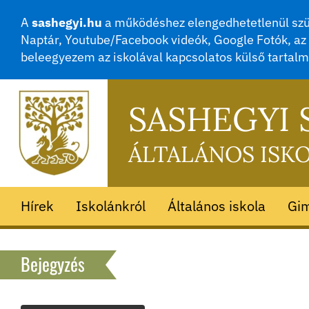
A
sashegyi.hu
a működéshez elengedhetetlenül szük
Naptár, Youtube/Facebook videók, Google Fotók, az 
beleegyezem az iskolával kapcsolatos külső tartal
SASHEGYI
ÁLTALÁNOS ISK
Hírek
Iskolánkról
Általános iskola
Gi
Bejegyzés