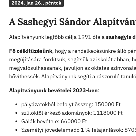
2024. jan 26., péntek
A Sashegyi Sándor Alapítvá
Alapítványunk legfőbb célja 1991 óta a
sashegyis 
Fő célkitűzésünk
, hogy a rendelkezésünkre álló pé
megújítására fordítsuk, segítsük az iskolát abban, 
megvalósulhassanak, javuljon az oktatás színvonal
bővíthessék. Alapítványunk segíti a rászoruló tanul
Alapítványunk bevételei 2023-ben
:
pályázatokból befolyt összeg: 150000 Ft
szülőktől érkező adományok: 1118000 Ft
Gálák bevétele: 660000 Ft
Személyi jövedelemadó 1 % felajánlások: 870