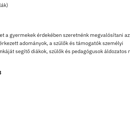
lák)
ket a gyermekek érdekében szeretnénk megvalósítani az
l érkezett adományok, a szülők és támogatók személyi
káját segítő diákok, szülők és pedagógusok áldozatos
3