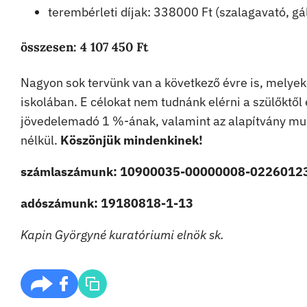
terembérleti díjak: 338000 Ft (szalagavató, gá
összesen:
4 107 450
Ft
Nagyon sok tervünk van a következő évre is, melye
iskolában. E célokat nem tudnánk elérni a szülőktő
jövedelemadó 1 %-ának, valamint az alapítvány mun
nélkül.
Köszönjük mindenkinek!
számlaszámunk: 10900035-00000008-0226012
adószámunk: 19180818-1-13
Kapin Györgyné kuratóriumi elnök sk.