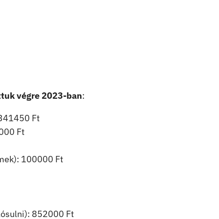
ttuk végre 2023-ban
:
1341450 Ft
000 Ft
lmek): 100000 Ft
lósulni): 852000 Ft