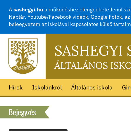
A
sashegyi.hu
a működéshez elengedhetetlenül szük
Naptár, Youtube/Facebook videók, Google Fotók, az 
beleegyezem az iskolával kapcsolatos külső tartal
SASHEGYI
ÁLTALÁNOS ISK
Hírek
Iskolánkról
Általános iskola
Gi
Bejegyzés