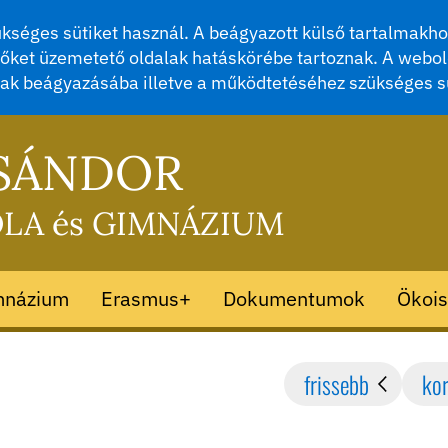
séges sütiket használ. A beágyazott külső tartalmakhoz
őket üzemetető oldalak hatáskörébe tartoznak. A webol
mak beágyazásába illetve a működtetéséhez szükséges s
 SÁNDOR
OLA és GIMNÁZIUM
mnázium
Erasmus+
Dokumentumok
Ökois
frissebb
ko