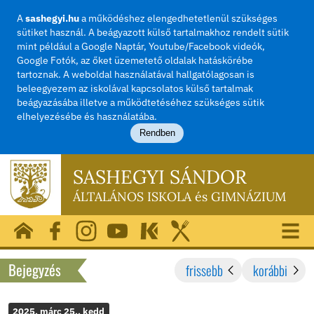
A
sashegyi.hu
a működéshez elengedhetetlenül szü
sütiket használ. A beágyazott külső tartalmakhoz rend
mint például a Google Naptár, Youtube/Facebook vide
Google Fotók, az őket üzemetető oldalak hatásköréb
tartoznak. A weboldal használatával hallgatólagosan i
beleegyezem az iskolával kapcsolatos külső tartalma
beágyazásába illetve a működtetéséhez szükséges sü
elhelyezésébe és használatába.
Rendben