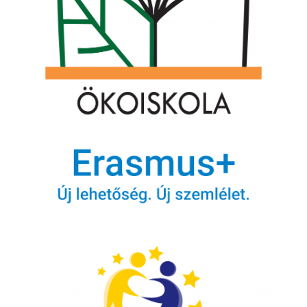
Legfrissebb híreink
Ulmi továbbképzés
ULM képzés
eTwinning project – to release
Life Skills Lab eTwinning Projekt
e-Safety