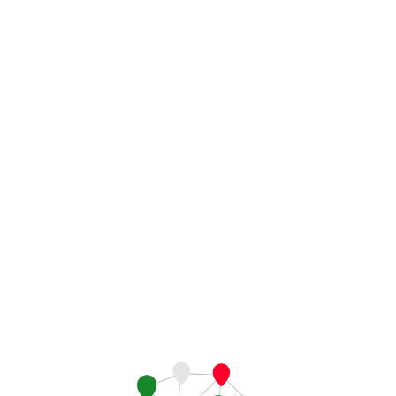
Művésztanárok – Művészpalánták kiállítás
A bő nadrág esete, avagy kockázatviselés a minden