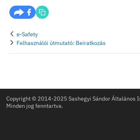
e-Safety
Felhasználói útmutató: Beiratkozás
Copyright © 2014-2025 Sashegyi Sándor Általános I
Minden jog fenntartva.