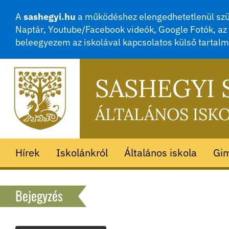
A
sashegyi.hu
a működéshez elengedhetetlenül szük
Naptár, Youtube/Facebook videók, Google Fotók, az 
beleegyezem az iskolával kapcsolatos külső tartal
SASHEGYI
ÁLTALÁNOS ISK
Hírek
Iskolánkról
Általános iskola
Gi
Bejegyzés