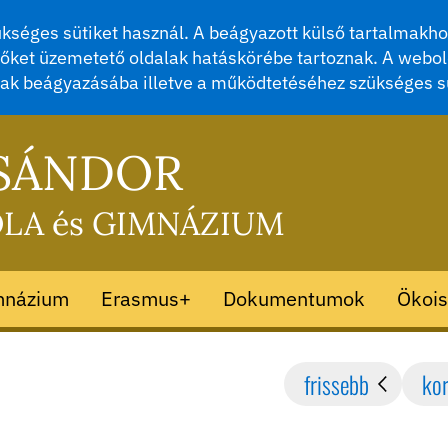
séges sütiket használ. A beágyazott külső tartalmakhoz
őket üzemetető oldalak hatáskörébe tartoznak. A webol
mak beágyazásába illetve a működtetéséhez szükséges s
 SÁNDOR
OLA és GIMNÁZIUM
mnázium
Erasmus+
Dokumentumok
Ökois
frissebb
ko