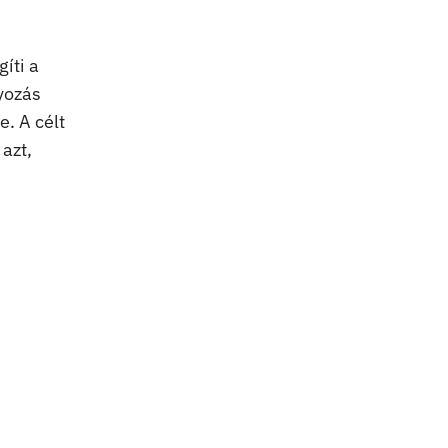
íti a
lyozás
e. A célt
azt,