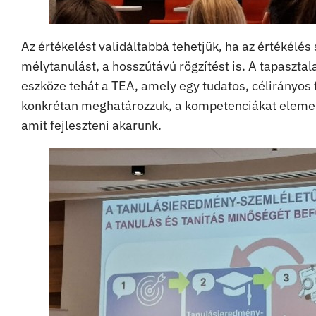
Az értékelést validáltabbá tehetjük, ha az értékélé
mélytanulást, a hosszútávú rögzítést is. A tapaszta
eszköze tehát a TEA, amely egy tudatos, célirányos f
konkrétan meghatározzuk, a kompetenciákat elemeire
amit fejleszteni akarunk.