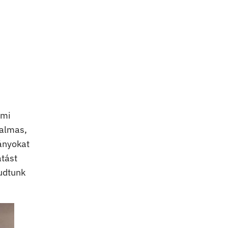
ami
galmas,
ányokat
atást
tudtunk