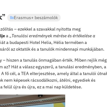
k”
Erasmus+ beszámolók
szólítás – ezekkel a szavakkal nyitotta meg
ője
a „
Tanulási eredmények mérése és értékelése a
át a budapesti Hotel Helia, Hélia termében a
sáról az oktatók és a tanulók mindennapi munkájában.
ony – hiszen a tanulás önmagában érték. Miben rejlik még
em az? Hát a válasz egyszerű, a tanulási eredményben, a
fő cél, a TEA elterjesztése, amely által a tanulói útna
ok nem képesek rácsodálkozni, átélni, egyediek és
felül újra és újra, ez a mai nap küldetése.