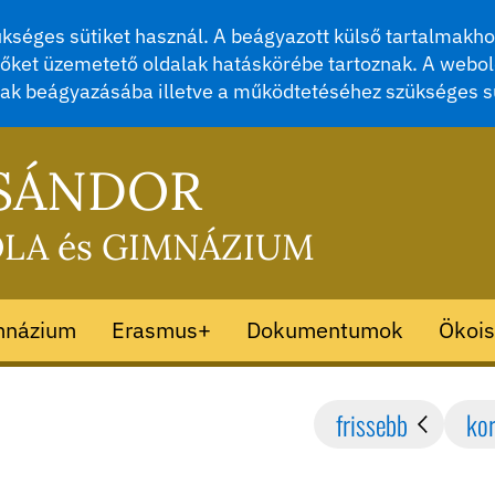
séges sütiket használ. A beágyazott külső tartalmakhoz
őket üzemetető oldalak hatáskörébe tartoznak. A webol
mak beágyazásába illetve a működtetéséhez szükséges s
 SÁNDOR
OLA és GIMNÁZIUM
mnázium
Erasmus+
Dokumentumok
Ökois
frissebb
ko