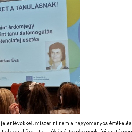
 jelenlévőkkel, miszerint nem a hagyományos értékelés
egjobb eszköze a tanulók önértékelésének, fejlesztéséne