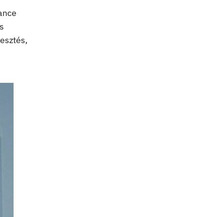
ance
s
lesztés,