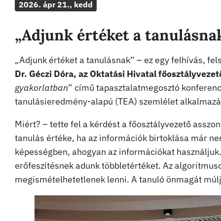
2026. ápr 21., kedd
„Adjunk értéket a tanulásna
„Adjunk értéket a tanulásnak” – ez egy felhívás, fel
Dr. Géczi Dóra, az Oktatási Hivatal főosztályvezet
gyakorlatban
” című tapasztalatmegosztó konferenci
tanulásieredmény-alapú (TEA) szemlélet alkalmazá
Miért? – tette fel a kérdést a főosztályvezető assz
tanulás értéke, ha az információk birtoklása már n
képességben, ahogyan az információkat használjuk. A 
erőfeszítésnek adunk többletértéket. Az algoritmus
megismételhetetlenek lenni. A tanuló önmagát múlja 