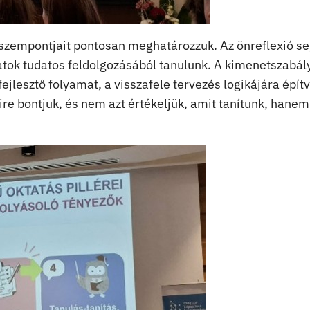
s szempontjait pontosan meghatározzuk. Az önreflexió seg
latok tudatos feldolgozásából tanulunk. A kimenetszabá
ejlesztő folyamat, a visszafele tervezés logikájára építv
 bontjuk, és nem azt értékeljük, amit tanítunk, hanem 