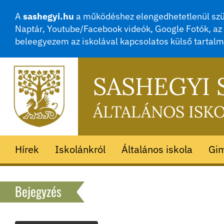
A
sashegyi.hu
a működéshez elengedhetetlenül szük
Naptár, Youtube/Facebook videók, Google Fotók, az 
beleegyezem az iskolával kapcsolatos külső tartal
SASHEGYI
ÁLTALÁNOS ISK
Hírek
Iskolánkról
Általános iskola
Gi
Bejegyzés