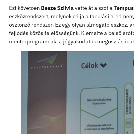
Ezt követően
Besze Szilvia
vette át a szót a
Tempus 
eszközrendszert, melynek célja a tanulási eredménye
ösztönző rendszer. Ez egy olyan támogató eszköz, am
fejlődés közös felelősségünk. Kiemelte a belső er
mentorprogramnak, a jógyakorlatok megosztásának é