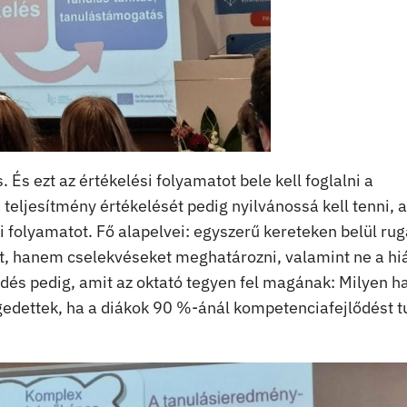
És ezt az értékelési folyamatot bele kell foglalni a
teljesítmény értékelését pedig nyilvánossá kell tenni, 
si folyamatot. Fő alapelvei: egyszerű kereteken belül ru
t, hanem cselekvéseket meghatározni, valamint ne a hi
dés pedig, amit az oktató tegyen fel magának: Milyen h
égedettek, ha a diákok 90 %-ánál kompetenciafejlődést 