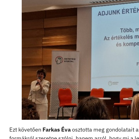
Ezt követően
Farkas Éva
osztotta meg gondolatait a
formákról szeretne szólni, hanem arról, hogy mi a l